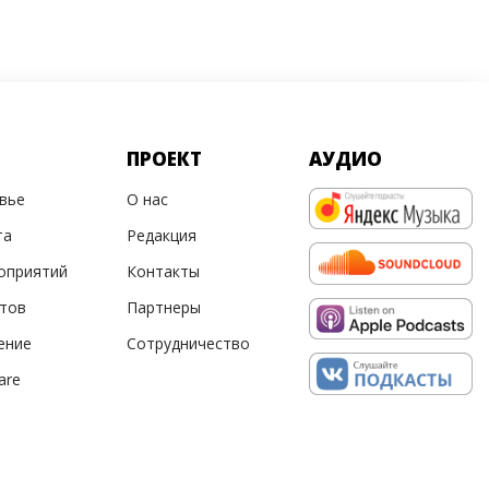
ПРОЕКТ
АУДИО
овье
О нас
та
Редакция
оприятий
Контакты
ртов
Партнеры
ение
Сотрудничество
are