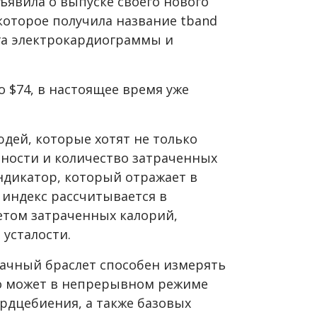
ъявила о выпуске своего нового
 которое получила название tband
га электрокардиограммы и
о $74, в настоящее время уже
дей, которые хотят не только
ности и количество затраченных
ндикатор, который отражает в
т индекс рассчитывается в
етом затраченных калорий,
 усталости.
зрачный браслет способен измерять
во может в непрерывном режиме
рдцебиения, а также базовых