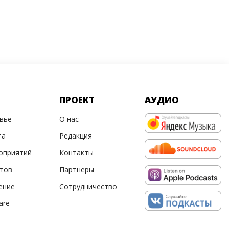
ПРОЕКТ
АУДИО
овье
О нас
та
Редакция
оприятий
Контакты
ртов
Партнеры
ение
Сотрудничество
are