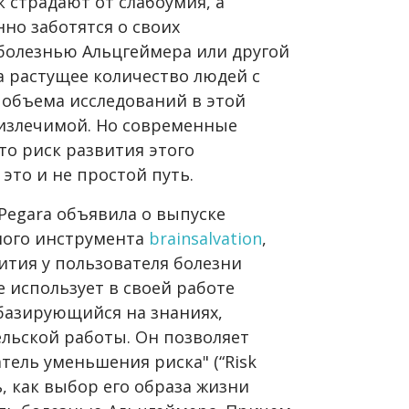
к страдают от слабоумия, а
но заботятся о своих
болезнью Альцгеймера или другой
а растущее количество людей с
 объема исследований в этой
еизлечимой. Но современные
то риск развития этого
это и не простой путь.
Pegara объявила о выпуске
ного инструмента
brainsalvation
,
ития у пользователя болезни
 использует в своей работе
базирующийся на знаниях,
ельской работы. Он позволяет
тель уменьшения риска" (“Risk
ь, как выбор его образа жизни