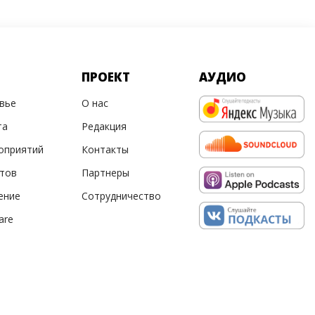
ПРОЕКТ
АУДИО
овье
О нас
та
Редакция
оприятий
Контакты
ртов
Партнеры
ение
Сотрудничество
are