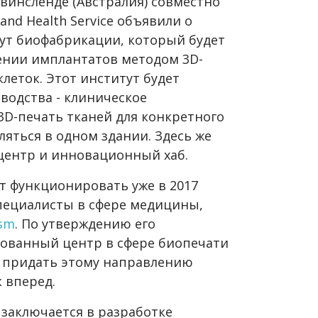
винсленде (Австралия) совместно
and Health Service объявили о
ут биофабрикации, который будет
ении имплантатов методом 3D-
леток. Этот институт будет
водства - клиническое
3D-печать тканей для конкретного
ляться в одном здании. Здесь же
центр и инновационный хаб.
т функционировать уже в 2017
специалисты в сфере медицины,
ism
. По утверждению его
рованный центр в сфере биопечати
т придать этому направлению
 вперед.
 заключается в разработке