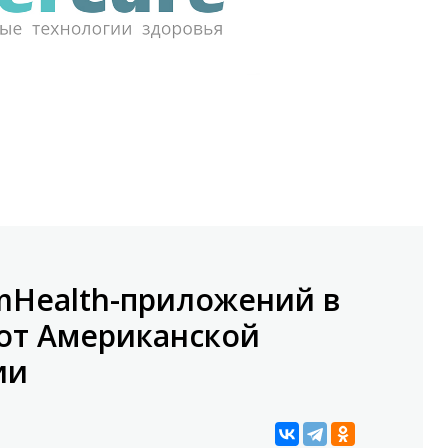
mHealth-приложений в
от Американской
ии