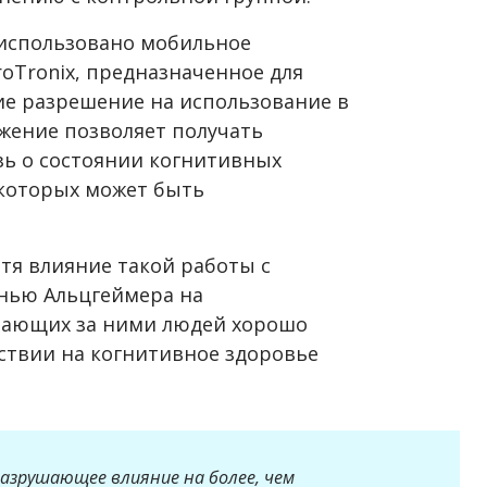
 использовано мобильное
oTronix, предназначенное для
е разрешение на использование в
ожение позволяет получать
ь о состоянии когнитивных
 которых может быть
отя влияние такой работы с
нью Альцгеймера на
вающих за ними людей хорошо
йствии на когнитивное здоровье
азрушающее влияние на более, чем