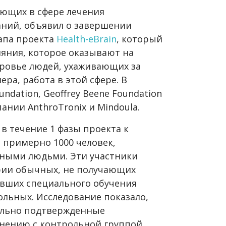
ющих в сфере лечения
аний, объявил о завершении
тапа проекта
Health-eBrain
, который
ияния, которое оказывают на
оровье людей, ухаживающих за
ра, работа в этой сфере. В
ndation, Geoffrey Beene Foundation
мпании AnthroTronix и Mindoula.
, в течение 1 фазы проекта к
примерно 1000 человек,
ьными людьми. Эти участники
ории обычных, не получающих
чивших специального обучения
ольных. Исследование показало,
ально подтвержденные
нению с контрольной группой.