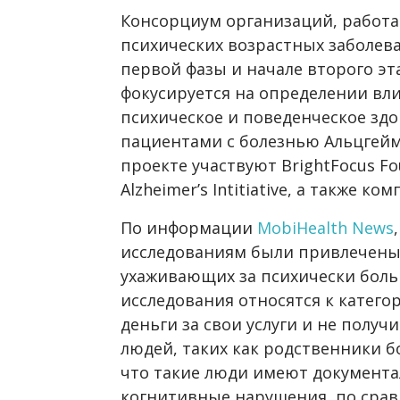
Консорциум организаций, работа
психических возрастных заболев
первой фазы и начале второго э
фокусируется на определении вл
психическое и поведенческое зд
пациентами с болезнью Альцгейме
проекте участвуют BrightFocus Fou
Alzheimer’s Intitiative, а также ко
По информации
MobiHealth News
исследованиям были привлечены 
ухаживающих за психически бол
исследования относятся к катег
деньги за свои услуги и не полу
людей, таких как родственники б
что такие люди имеют документ
когнитивные нарушения, по срав