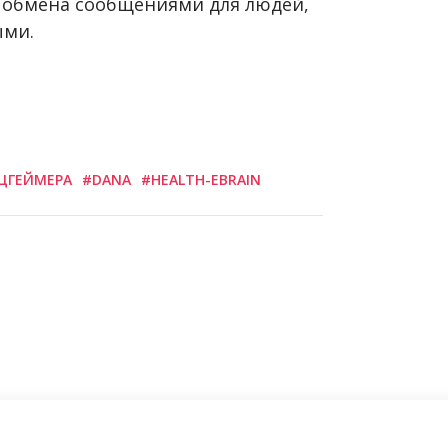
 обмена сообщениями для людей,
ыми.
ЦГЕЙМЕРА
#DANA
#HEALTH-EBRAIN